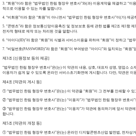
3. “회원”이라 함은 “법무법인 한림 형장우 변호사”와(과) 이용계약을 체결하고 “
적으로 이용할 수 있는 자를 말합니다.
4. “비회원”이라 함은 “회원”이 아니면서 “법무법인 한림 형장우 변호사”이(가) 제
5. “콘텐츠”라 함은 정보통신망이용촉진 및 정보보호 등에 관한 법률 제2조 제1항 
전자적 형태로 제작 또는 처리된 것을 말합니다.
6. “아이디(ID)”라 함은 “회원”의 식별과 서비스이용을 위하여 “회원”이 정하고 “
7. “비밀번호(PASSWORD)”라 함은 “회원”이 부여받은 “아이디”와 일치되는 “회
제3조 [신원정보 등의 제공]
“법무법인 한림 형장우 변호사”은(는) 이 약관의 내용, 상호, 대표자 성명, 영업
이용자가 쉽게 알 수 있도록 온라인 서비스초기화면에 게시합니다. 다만, 약관은 이용
제4조 [약관의 게시 등]
① “법무법인 한림 형장우 변호사”은(는) 이 약관을 “회원”이 그 전부를 인쇄할 수
② “법무법인 한림 형장우 변호사”은(는) “이용자”가 “법무법인 한림 형장우 변호사”
③ “법무법인 한림 형장우 변호사”은(는) “이용자”가 약관에 동의하기에 앞서 약관
합니다.
제5조 [약관의 개정 등]
① “법무법인 한림 형장우 변호사”은(는) 온라인 디지털콘텐츠산업 발전법, 전자상거