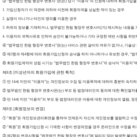
③ “법무법인 한림 형장우 변호사”은(는) 상기 “이용자”의 신청에 대하여 회원가입을
1. 가입신청자가 이 약관에 의하여 이전에 회원자격을 상실한 적이 있는 경우
2. 실명이 아니거나 타인의 명의를 이용한 경우
3. 허위의 정보를 기재하거나, 법무법인 한림 형장우 변호사이(가) 제시하는 내용을
4. 이용자의 귀책사유로 인하여 승인이 불가능하거나 기타 규정한 제반 사항을 위반
④ “법무법인 한림 형장우 변호사”은(는) 서비스 관련 설비의 여유가 없거나, 기술상
⑤ 제3항과 제4항에 따라 회원가입신청의 승낙을 하지 아니하거나 유보한 경우, “법
⑥ 회원가입계약의 성립 시기는 “법무법인 한림 형장우 변호사”의 승낙이 “이용자”
제8조 [미성년자의 회원가입에 관한 특칙]
① 만 14세 미만의 “이용자”는 개인정보의 수집 및 이용목적에 대하여 충분히 숙
② 법무법인 한림 형장우 변호사은(는) 부모 등 법정대리인의 동의에 대한 확인절차를
③ 만 14세 미만 “이용자”의 부모 등 법정대리인은 아동에 대한 개인정보의 열람, 
제9조 [회원정보의 변경]
① “회원”은 개인정보관리화면을 통하여 언제든지 자신의 개인정보를 열람하고 수정
② “회원”은 회원가입신청 시 기재한 사항이 변경되었을 경우 온라인으로 수정을 하
③ 제2항의 변경사항을 “법무법인 한림 형장우 변호사”에 알리지 않아 발생한 불이익