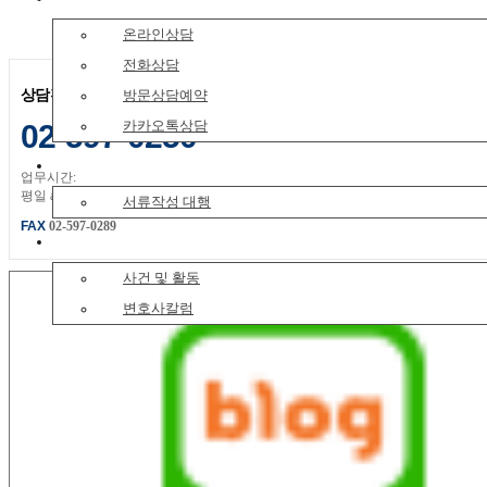
온라인상담
전화상담
상담전화
방문상담예약
카카오톡상담
02-597-0250
법률서류대행
업무시간:
평일 am 09:00 ~ pm 18:00
서류작성 대행
FAX
02-597-0289
사건 및 활동
사건 및 활동
변호사칼럼