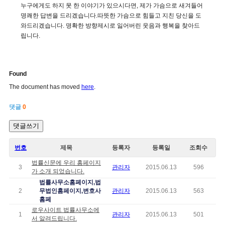
누구에게도 하지 못 한 이야기가 있으시다면, 제가 가슴으로 새겨들어
명쾌한 답변을 드리겠습니다.따뜻한 가슴으로 힘들고 지친 당신을 도
와드리겠습니다. 명확한 방향제시로 잃어버린 웃음과 행복을 찾아드
립니다.
Found
The document has moved
here
.
댓글
0
댓글쓰기
번호
제목
등록자
등록일
조회수
법률신문에 우리 홈페이지
3
관리자
2015.06.13
596
가 소개 되었습니다.
법률사무소홈페이지,법
2
무법인홈페이지,변호사
관리자
2015.06.13
563
홈페
로우사이트 법률사무소에
1
관리자
2015.06.13
501
서 알려드립니다.