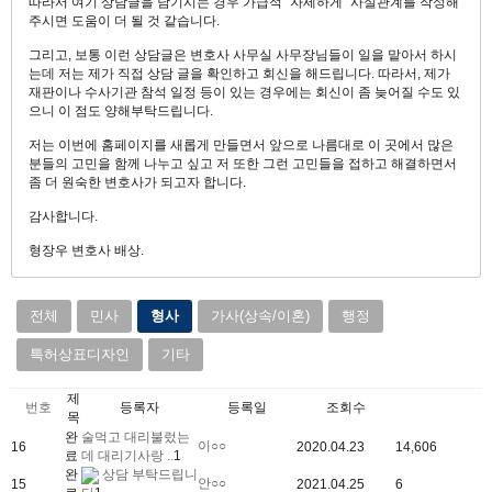
따라서 여기 상담글을 남기시는 경우 가급적 "자세하게" 사실관계를 작성해
주시면 도움이 더 될 것 같습니다.
그리고, 보통 이런 상담글은 변호사 사무실 사무장님들이 일을 맡아서 하시
는데 저는 제가 직접 상담 글을 확인하고 회신을 해드립니다. 따라서, 제가
재판이나 수사기관 참석 일정 등이 있는 경우에는 회신이 좀 늦어질 수도 있
으니 이 점도 양해부탁드립니다.
저는 이번에 홈페이지를 새롭게 만들면서 앞으로 나름대로 이 곳에서 많은
분들의 고민을 함께 나누고 싶고 저 또한 그런 고민들을 접하고 해결하면서
좀 더 원숙한 변호사가 되고자 합니다.
감사합니다.
형장우 변호사 배상.
전체
민사
형사
가사(상속/이혼)
행정
특허상표디자인
기타
제
번호
등록자
등록일
조회수
목
완
술먹고 대리불렀는
이○○
16
2020.04.23
14,606
료
데 대리기사랑 ..
1
완
상담 부탁드립니
안○○
15
2021.04.25
6