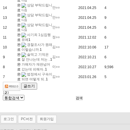
료
다
1
완
상담 부탁드립니
안○○
14
2021.04.25
4
료
다
1
완
상담 부탁드립니
안○○
13
2021.04.25
9
료
다
1
완
상담 부탁드립니
안○○
12
2021.04.25
6
료
다
1
완
사기죄 1심집행
정○○
11
2021.12.02
6
료
유예
1
완
경찰조사가 원래
김○○
10
2022.10.06
17
료
이렇습니까.
1
완
술먹고 기억은
김○○
9
2022.10.21
6
료
잘 안나는데 저는 ..
1
완
가해자가 재판넘어
이○○
8
2022.10.27
9,596
료
갔는데 피해자..
1
완
법정에서 구속이
김○○
7
2023.01.26
5
료
되면 어떻게 되..
1
글쓰기
1
2
3
로그인
PC버전
회원가입