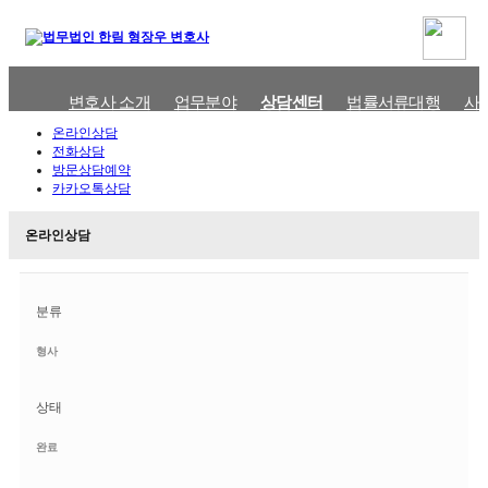
변호사 소개
업무분야
상담센터
법률서류대행
사
온라인상담
전화상담
방문상담예약
카카오톡상담
온라인상담
분류
형사
상태
완료