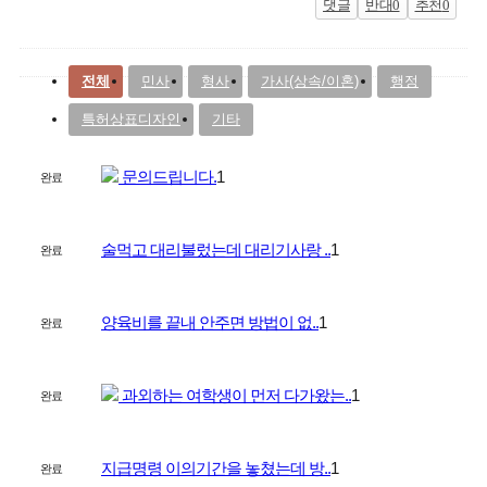
댓글
반대
0
추천
0
전체
민사
형사
가사(상속/이혼)
행정
특허상표디자인
기타
문의드립니다.
1
완료
술먹고 대리불렀는데 대리기사랑 ..
1
완료
양육비를 끝내 안주면 방법이 없..
1
완료
과외하는 여학생이 먼저 다가왔는..
1
완료
지급명령 이의기간을 놓쳤는데 방..
1
완료