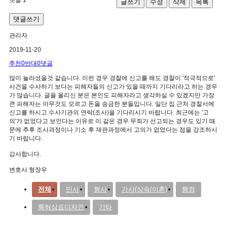
글쓰기
수정
삭제
목록
댓글쓰기
관리자
2019-11-20
추천
0
반대
0
댓글
많이 놀라셨을것 같습니다. 이런 경우 경찰에 신고를 해도 경찰이 '적극적으로'
사건을 수사하기 보다는 피해자들의 신고가 있을 때까지 기다리라고 하는 경우
가 많습니다. 글을 올리신 분은 본인도 피해자라고 생각하실 수 있겠지만 가장
큰 피해자는 아무것도 모르고 돈을 송금한 분들입니다. 일단 집 근처 경찰서에
신고를 하시고 수사기관의 연락(조사)을 기다리시기 바랍니다. 최근에는 '고
의'가 없었다고 보인다는 이유로 이 같은 경우 무죄가 선고되는 경우도 있기 때
문에 추후 조사과정이나 기소 후 재판과정에서 고의가 없었다는 점을 강조하시
기 바랍니다.
감사합니다.
변호사 형장우
전체
민사
형사
가사(상속/이혼)
행정
특허상표디자인
기타