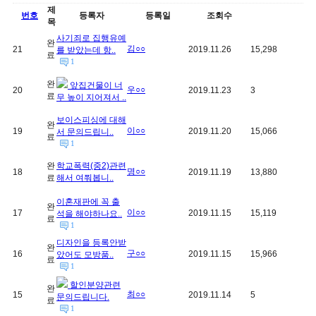
제
번호
등록자
등록일
조회수
목
사기죄로 집행유예
완
김○○
21
2019.11.26
15,298
를 받았는데 항..
료
1
완
앞집건물이 너
우○○
20
2019.11.23
3
료
무 높이 지어져서 ..
보이스피싱에 대해
완
이○○
19
2019.11.20
15,066
서 문의드립니..
료
1
완
학교폭력(중2)관련
명○○
18
2019.11.19
13,880
료
해서 여쭤봅니..
이혼재판에 꼭 출
완
이○○
17
2019.11.15
15,119
석을 해야하나요..
료
1
디자인을 등록안받
완
구○○
16
2019.11.15
15,966
았어도 모방품..
료
1
할인분양관련
완
최○○
15
2019.11.14
5
문의드립니다.
료
1