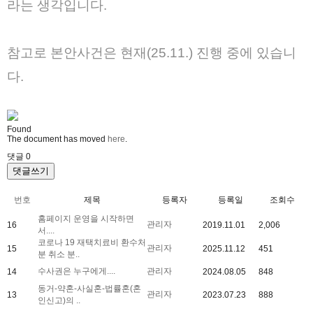
라는 생각입니다.
참고로 본안사건은 현재(25.11.) 진행 중에 있습니
다.
Found
The document has moved
here
.
댓글
0
댓글쓰기
번호
제목
등록자
등록일
조회수
홈페이지 운영을 시작하면
관리자
16
2019.11.01
2,006
서....
코로나 19 재택치료비 환수처
관리자
15
2025.11.12
451
분 취소 분..
수사권은 누구에게....
관리자
14
2024.08.05
848
동거-약혼-사실혼-법률혼(혼
관리자
13
2023.07.23
888
인신고)의 ..