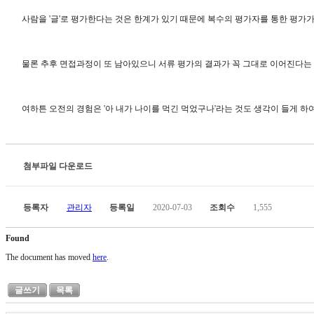
사람을 '글'로 평가한다는 것은 한계가 있기 때문에 복수의 평가자를 통한 평가
물론 추후 면접과정이 또 남아있으니 서류 평가의 결과가 꼭 그대로 이어진다는 보
여하튼 오전의 경험은 '아 내가 나이를 먹긴 먹었구나'라는 것도 생각이 들게 
첨부파일 다운로드
등록자
관리자
등록일
2020-07-03
조회수
1,555
Found
The document has moved
here
.
글쓰기
목록