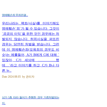
명예훼손죄 무죄판결....
우리나라는 팩트(사실)를 이야기해도
명예훼손`죄`가 될 수 있습니다. 그것이
`공공의 이익`을 위한 것인 경우에는 처
벌되지 않습니다. 허위사실을 퍼뜨린
경우는 당연히 처벌을 받습니다. 그런
데 이 명예훼손죄(모욕죄의 경우도 비
슷)는 예를들어, A가 B에게 C에 대해 `
있잖아, C가 세상에 ...................했
데....`라고 이야기를 하고, C가 B나 다
른 누..
Date
2024.08.05
by
관리자
상가 1층 따라 들어가 추행한 경우 가중처벌되는
지..