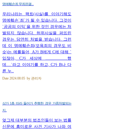
명예훼손죄 무죄판결....
우리나라는 팩트(사실)를 이야기해도
명예훼손`죄`가 될 수 있습니다. 그것이
`공공의 이익`을 위한 것인 경우에는 처
벌되지 않습니다. 허위사실을 퍼뜨린
경우는 당연히 처벌을 받습니다. 그런
데 이 명예훼손죄(모욕죄의 경우도 비
슷)는 예를들어, A가 B에게 C에 대해 `
있잖아, C가 세상에 ...................했
데....`라고 이야기를 하고, C가 B나 다
른 누..
Date
2024.08.05
by
관리자
상가 1층 따라 들어가 추행한 경우 가중처벌되는
지..
엊그제 대부분의 법조인들이 보는 법률
신문에 흥미로운 사건 기사가 나와 여