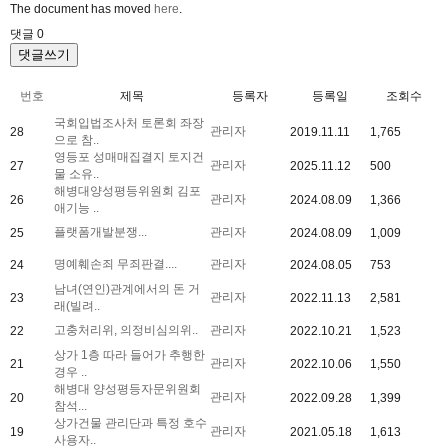
The document has moved
here
.
댓글
0
댓글쓰기
번호
제목
등록자
등록일
조회수
국회입법조사처 토론회 좌장
관리자
28
2019.11.11
1,765
으로 참..
영등포 성매매집결지 토지건
관리자
27
2025.11.12
500
물 소유..
해병대양성평등위원회 김포
관리자
26
2024.08.09
1,366
애기능 ..
플랫폼개발분쟁...
관리자
25
2024.08.09
1,009
명예훼손죄 무죄판결....
관리자
24
2024.08.05
753
남녀(연인)관계에서의 돈 거
관리자
23
2022.11.13
2,581
래(빌려..
고충처리위, 의정비심의위..
관리자
22
2022.10.21
1,523
상가 1층 따라 들어가 추행한
관리자
21
2022.10.06
1,550
경우 ..
해병대 양성평등자문위원회
관리자
20
2022.09.28
1,399
참석...
상가건물 관리단과 특정 호수
관리자
19
2021.05.18
1,613
사용자..